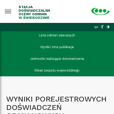
STACJA
DOŚWIADCZALNA
OCENY ODMIAN
W ŚWIEBODZINIE
BIP
Lista odmian zalecanych
Wyniki i inne publikacje
Jednostki realizujące doświadczenia
Skład zespołu wojewódzkiego
WYNIKI POREJESTROWYCH
DOŚWIADCZEŃ