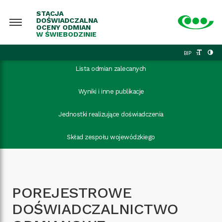
STACJA
DOŚWIADCZALNA
OCENY ODMIAN
W ŚWIEBODZINIE
BIP
Lista odmian zalecanych
Wyniki i inne publikacje
Jednostki realizujące doświadczenia
Skład zespołu wojewódzkiego
POREJESTROWE
DOŚWIADCZALNICTWO