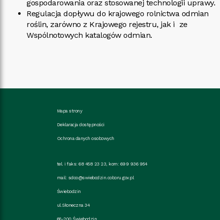
gospodarowania oraz stosowanej technologii uprawy.
Regulacja dopływu do krajowego rolnictwa odmian
roślin, zarówno z Krajowego rejestru, jak i ze
Wspólnotowych katalogów odmian.
Mapa strony
Deklaracja dostępności
Ochrona danych osobowych
tel. i faks: 68 458 23 23, kom: 699 936 954
mail:
sdoo@swiebodzin.coboru.gov.pl
Świebodzin
ul.Słoneczna 34
66-200 Świebodzin