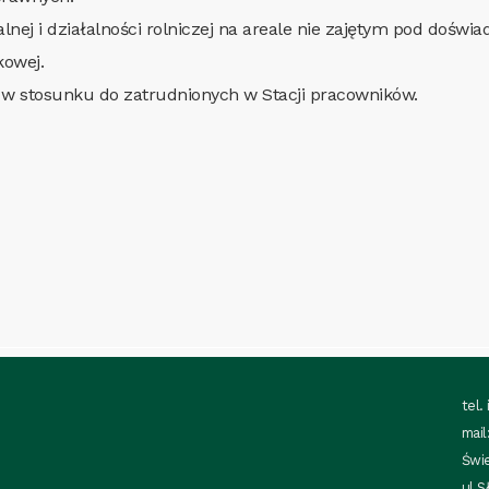
nej i działalności rolniczej na areale nie zajętym pod doświa
kowej.
w stosunku do zatrudnionych w Stacji pracowników.
tel.
mail
Świ
ul.S