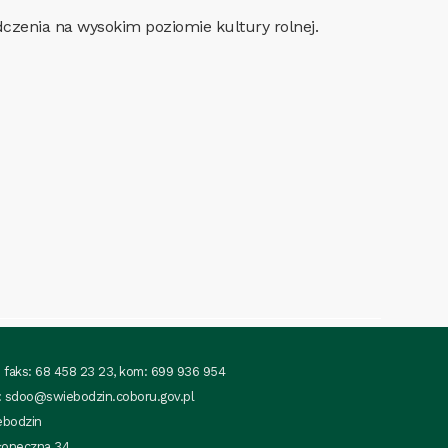
dczenia na wysokim poziomie kultury rolnej.
 i faks: 68 458 23 23, kom: 699 936 954
:
sdoo@swiebodzin.coboru.gov.pl
ebodzin
łoneczna 34