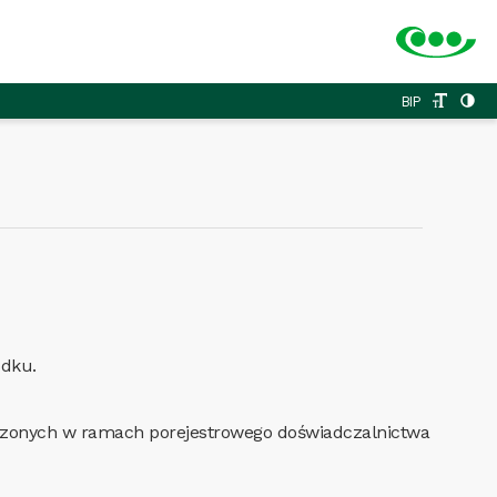
BIP
odku.
adzonych w ramach porejestrowego doświadczalnictwa