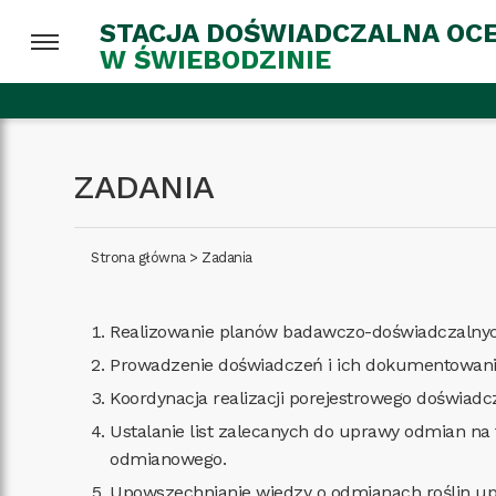
STACJA DOŚWIADCZALNA OC
W ŚWIEBODZINIE
ZADANIA
Strona główna
>
Zadania
Realizowanie planów badawczo-doświadczalnyc
Prowadzenie doświadczeń i ich dokumentowani
Koordynacja realizacji porejestrowego doświa
Ustalanie list zalecanych do uprawy odmian n
odmianowego.
Upowszechnianie wiedzy o odmianach roślin u